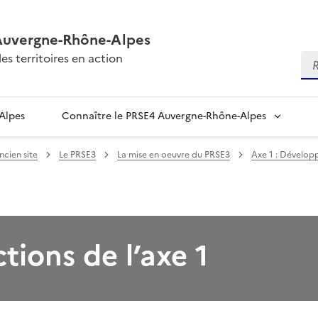
Auvergne-Rhône-Alpes
es territoires en action
Re
Alpes
Connaître le PRSE4 Auvergne-Rhône-Alpes
ncien site
Le PRSE3
La mise en oeuvre du PRSE3
Axe 1 : Dévelop
tions de l’axe 1